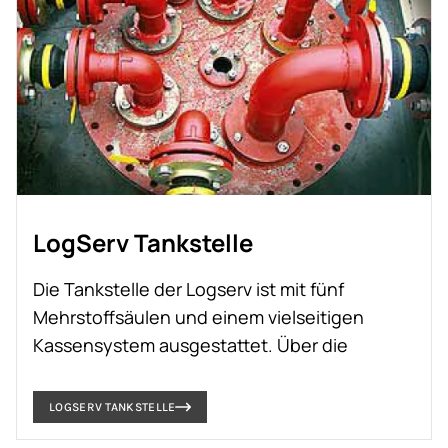
LogServ Tankstelle
Die Tankstelle der Logserv ist mit fünf
Mehrstoffsäulen und einem vielseitigen
Kassensystem ausgestattet. Über die
Eingabeterminals können nicht nur alle
Zapfsäulen, sondern auch die Waschanlage
LOGSERV TANKSTELLE
gesteuert und freigegeben werden. So steht