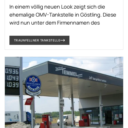
In einem völlig neuen Look zeigt sich die
ehemalige OMV-Tankstelle in Göstling. Diese
wird nun unter dem Firmennamen des
international renommierten
Bauunternehmens Traunfellner geführt.
TRAUNFELLNER TANKSTELLE
Mit vier Stück Tokheim Quantium 510
Multiproduktzapfsäulen, welche mit
Temperaturkompensation ausgestattet sind,
und einem LCD-Preismast ist die Tankstelle
nun wieder am Puls der Zeit und präsentiert
sich in einem absolut modernen Look.