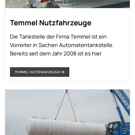
Temmel Nutzfahrzeuge
Die Tankstelle der Firma Temmel ist ein
Vorreiter in Sachen Automatentankstelle.
Bereits seit dem Jahr 2008 ist es hier
außerhalb der Shopzeiten möglich mit der
Bankomat oder Kreditkarte zu tanken.
TEMMEL NUTZFAHRZEUGE
Die Tankstelle selbst ist mit zwei Tokheim
Quantium 510 Zapfsäulen ausgestattet die
jeweils über einen Tankautomaten
angesteuert werden können. Auch die
Betankung von LKWs ist durch die
Hochleistungsvariante der Zapfsäule möglich,
um einen größtmöglichen Kundenkreis