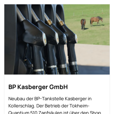
eine schnelle und effiziente Möglichkeit zum
Tanken und zur Fahrzeugpflege zur
Verfügung - egal, ob werkzugehörig oder
nicht.
Außerhalb der Öffnungszeiten ergänzt ein
fernüberwachter Tankautomat an einer
eigenen Tankinsel das Angebot. Hier können
Tankungen bequem per Maestro-Card im
Selbstbedienungsbetrieb durchgeführt
werden.
BP Kasberger GmbH
Neubau der BP-Tankstelle Kasberger in
Kollerschlag. Der Betrieb der Tokheim-
Quantium 510 Zapfsäulen ist über den Shop,