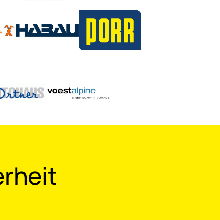
e Fristen zur Nachrüstung oder
nd 2027 durchgeführt werden
erheit