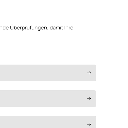
ende Überprüfungen, damit Ihre
3) VbF Bestätigung durch
lich. Nach Wasserrecht muss diese alle