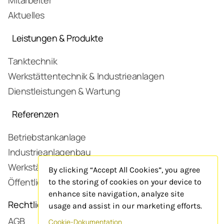
Mitarbeiter
für Ereignismeldungen selbstverständlich
Aktuelles
auch möglich.
Leistungen & Produkte
Vorhandene Schnittstellen können beliebig
erweitert werden und mit anderen
Tanktechnik
Programmen zum Datenaustausch
Werkstättentechnik & Industrieanlagen
verbunden werden – intern sowie extern.
Dienstleistungen & Wartung
Durch die Zuverlässigkeit und die Stabilität
des Tankdatensystems können monatlich
Referenzen
Tankdaten von über 100.000 Fahrzeugen
Betriebstankanlage
erfasst und in hoch­sicheren Rechenzentren
Industrieanlagenbau
verwahrt werden. Dies geschieht selbst­
verständlich unter Beachtung der deutschen
Werkstätte
By clicking “Accept All Cookies”, you agree
Datenschutzbestimmungen.
Öffentliche Tankstelle
to the storing of cookies on your device to
enhance site navigation, analyze site
Rechtliches
usage and assist in our marketing efforts.
Jetzt Petrofleet testen:
AGB
Zur kostenlosen Demoversion
Cookie-Dokumentation