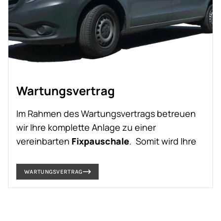
Wartungsvertrag
Im Rahmen des Wartungsvertrags betreuen
wir Ihre komplette Anlage zu einer
vereinbarten
Fixpauschale
. Somit wird Ihre
Tankanlage zu einer Fixgröße in Ihrer
Kostenplanung.
WARTUNGSVERTRAG